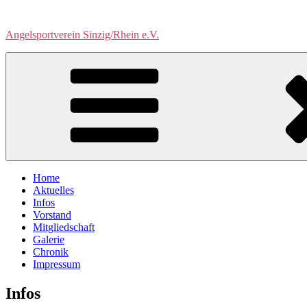
Zum
Inhalt
Angelsportverein Sinzig/Rhein e.V.
springen
Home
Aktuelles
Infos
Vorstand
Mitgliedschaft
Galerie
Chronik
Impressum
Infos