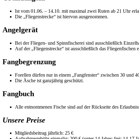
Ist vom 01.06. – 14.10. mit maximal zwei Ruten ab 21 Uhr erla
Die „Fliegenstrecke“ ist hiervon ausgenommen.
Angelgerät
Bei der Fliegen- und Spinnfischerei sind ausschließlich Einz
Auf der „Fliegenstrecke“ ist ausschließlich das Fliegenfischen e
Fangbegrenzung
Forellen dürfen nur in einem „Fangfenster“ zwischen 30 und
Die Äsche ist ganzjährig geschützt.
Fangbuch
Alle entnommenen Fische sind auf der Rückseite des Erlaubniss
Unsere Preise
Mitgliedsbeitrag jährlich: 25 €
Aufnahmegebühr einmalig: 200 € (unter 14 Jahre: frei; 14-17 Ja